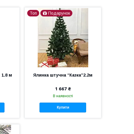
Топ
Подарунок
 1.8 м
Ялинка штучна “Казка”2.2м
1 667 ₴
В наявності
Купити