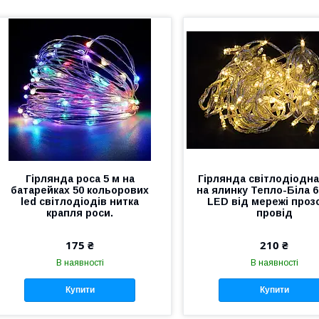
Гірлянда роса 5 м на
Гірлянда світлодіодна
батарейках 50 кольорових
на ялинку Тепло-Біла 6
led світлодіодів нитка
LED від мережі проз
крапля роси.
провід
175 ₴
210 ₴
В наявності
В наявності
Купити
Купити