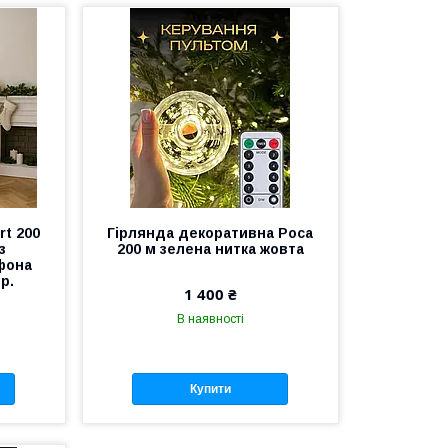
rt 200
Гірлянда декоративна Роса
з
200 м зелена нитка жовта
фона
р.
1 400 ₴
В наявності
Купити