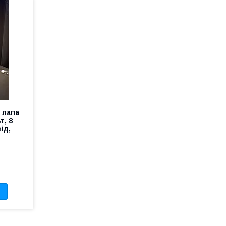
 лапа
т, 8
ід,