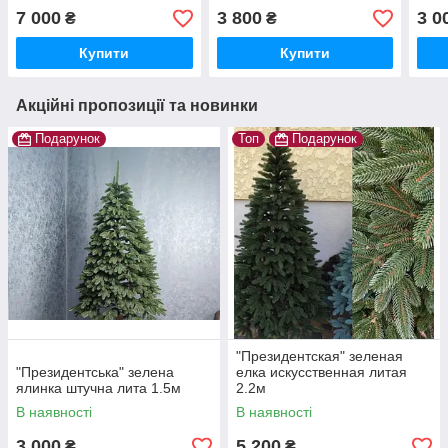
7 000
3 800
3 0
₴
₴
Купити
Купити
Акційні пропозиції та новинки
Подарунок
Топ
Подарунок
"Президентская" зеленая
"Президентська" зелена
елка искусственная литая
ялинка штучна лита 1.5м
2.2м
В наявності
В наявності
3 000
5 200
₴
₴