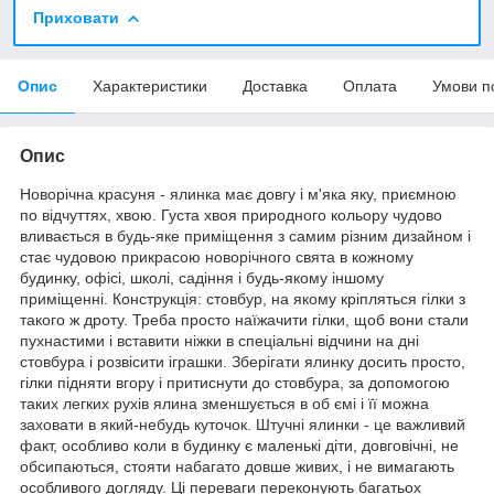
Приховати
Опис
Характеристики
Доставка
Оплата
Умови п
Опис
Новорічна красуня - ялинка має довгу і м'яка яку, приємною
по відчуттях, хвою. Густа хвоя природного кольору чудово
вливається в будь-яке приміщення з самим різним дизайном і
стає чудовою прикрасою новорічного свята в кожному
будинку, офісі, школі, садіння і будь-якому іншому
приміщенні. Конструкція: стовбур, на якому кріпляться гілки з
такого ж дроту. Треба просто наїжачити гілки, щоб вони стали
пухнастими і вставити ніжки в спеціальні відчини на дні
стовбура і розвісити іграшки. Зберігати ялинку досить просто,
гілки підняти вгору і притиснути до стовбура, за допомогою
таких легких рухів ялина зменшується в об ємі і її можна
заховати в який-небудь куточок. Штучні ялинки - це важливий
факт, особливо коли в будинку є маленькі діти, довговічні, не
обсипаються, стояти набагато довше живих, і не вимагають
особливого догляду. Ці переваги переконують багатьох