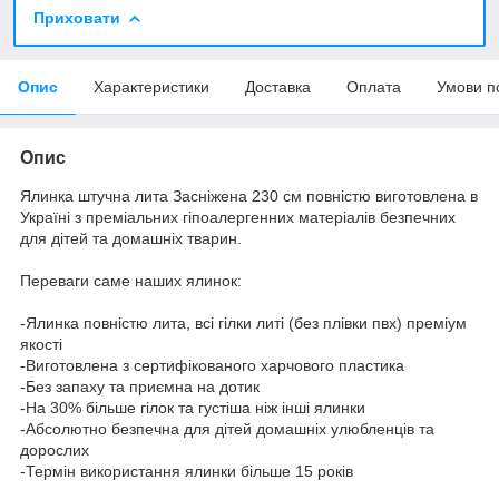
Приховати
Опис
Характеристики
Доставка
Оплата
Умови п
Опис
Ялинка штучна лита Засніжена 230 см повністю виготовлена в
Україні з преміальних гіпоалергенних матеріалів безпечних
для дітей та домашніх тварин.
Переваги саме наших ялинок:
-Ялинка повністю лита, всі гілки литі (без плівки пвх) преміум
якості
-Виготовлена з сертифікованого харчового пластика
-Без запаху та приємна на дотик
-На 30% більше гілок та густіша ніж інші ялинки
-Абсолютно безпечна для дітей домашніх улюбленців та
дорослих
-Термін використання ялинки більше 15 років