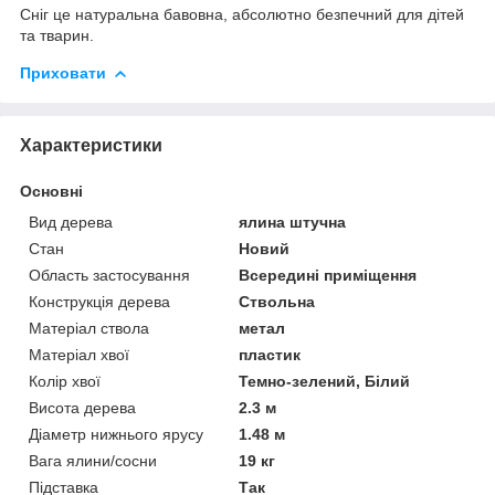
Сніг це натуральна бавовна, абсолютно безпечний для дітей
та тварин.
Приховати
Характеристики
Основні
Вид дерева
ялина штучна
Стан
Новий
Область застосування
Всередині приміщення
Конструкція дерева
Ствольна
Матеріал ствола
метал
Матеріал хвої
пластик
Колір хвої
Темно-зелений, Білий
Висота дерева
2.3 м
Діаметр нижнього ярусу
1.48 м
Вага ялини/сосни
19 кг
Підставка
Так