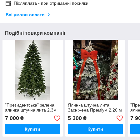
Післяплата - при отриманні посилки
Всі умови оплати
Подібні товари компанії
"Президентська" зелена
Ялинка штучна лита
"Пре
ялинка штучна лита 2.3м
Засніжена Преміум 2.20 м
ялин
7 000
5 300
7 9
₴
₴
Купити
Купити